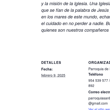
y la misión de la Iglesia. Una Igle
que se fían de la palabra de Jesú
en los mares de este mundo, echan
el cuidado en no perder a nadie. 
quienes son nuestros compañeros e
DETALLES
ORGANIZA
Parroquia de 
Fecha:
Teléfono
febrero 9, 2025
954 539 577 
892
Correo elect
parroquiasanb
@gmail.com
Ver el sitio w