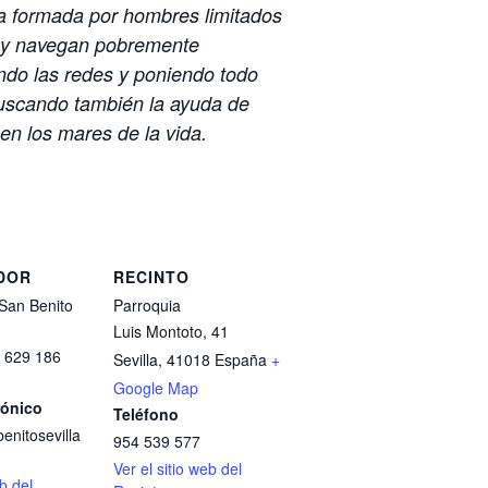
sia formada por hombres limitados
s y navegan pobremente
do las redes y poniendo todo
Buscando también la ayuda de
n los mares de la vida.
DOR
RECINTO
San Benito
Parroquia
Luis Montoto, 41
/ 629 186
Sevilla
,
41018
España
+
Google Map
rónico
Teléfono
enitosevilla
954 539 577
Ver el sitio web del
eb del