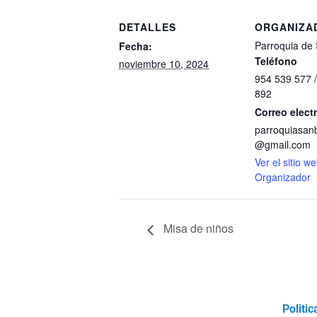
DETALLES
ORGANIZA
Parroquia de 
Fecha:
Teléfono
noviembre 10, 2024
954 539 577 
892
Correo elect
parroquiasanb
@gmail.com
Ver el sitio w
Organizador
Misa de niños
Politic