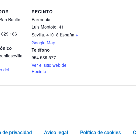
DOR
RECINTO
San Benito
Parroquia
Luis Montoto, 41
/ 629 186
Sevilla
,
41018
España
+
Google Map
rónico
Teléfono
enitosevilla
954 539 577
Ver el sitio web del
eb del
Recinto
a de privacidad
Aviso legal
Política de cookies
C