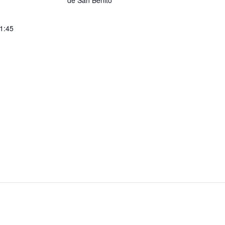
de San Benito
21:45
i