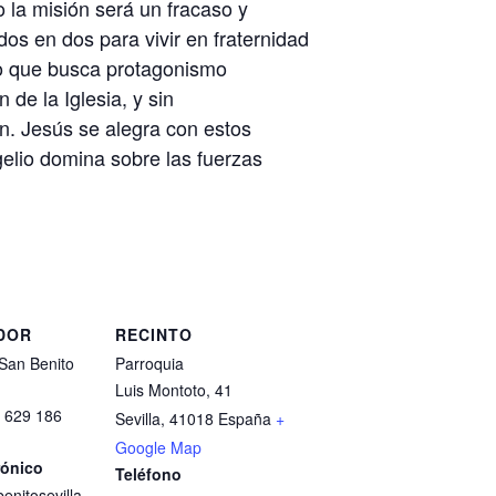
o la misión será un fracaso y
os en dos para vivir en fraternidad
smo que busca protagonismo
 de la Iglesia, y sin
ón. Jesús se alegra con estos
elio domina sobre las fuerzas
DOR
RECINTO
San Benito
Parroquia
Luis Montoto, 41
/ 629 186
Sevilla
,
41018
España
+
Google Map
rónico
Teléfono
enitosevilla